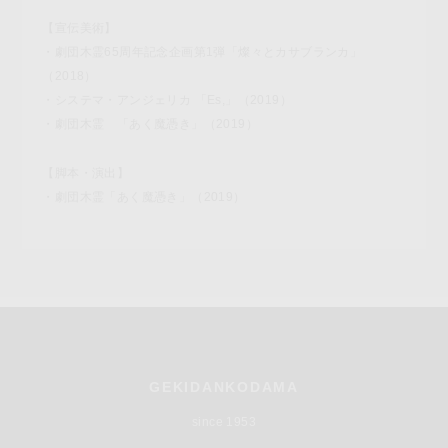
【宣伝美術】
・劇団木霊65周年記念企画第1弾「燦々とカサブランカ」
（2018）
・システマ・アンジェリカ 「Es,」（2019）
・劇団木霊 「あく魔憑き」（2019）
【脚本・演出】
・劇団木霊「あく魔憑き」（2019）
GEKIDANKODAMA
since 1953