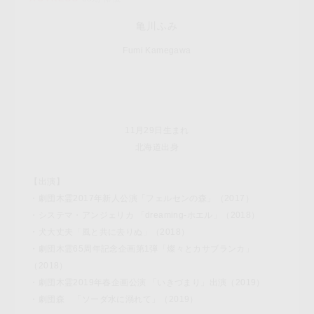
亀川ふみ
Fumi Kamegawa
11月29日生まれ
北海道出身
【出演】
・劇団木霊2017年新人公演「フェルセンの森」（2017）
・システマ・アンジェリカ 「dreaming-ホエル」（2018）
・犬大丈夫「風と共に去りぬ」（2018）
・劇団木霊65周年記念企画第1弾「燦々とカサブランカ」
（2018）
・劇団木霊2019年春企画公演 「いきづまり」出演（2019）
・劇団森 「ソーダ水に溺れて」（2019）