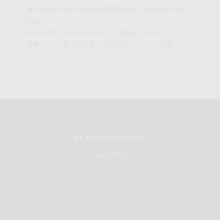
・舞台美術研究会2019年度春季研究会公演『虹の架かる夜』
(2019)
・BLUE TWO YEARS OLD vol.1『大作戦』(2019)
・啓蒙ヌードル第二回公演『おやすみデジタル』(2019)
GEKIDANKODAMA
since 1953