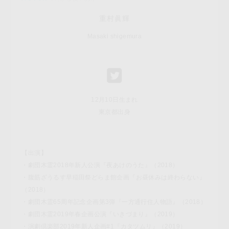
重村眞輝
Masaki shigemura
12月10日生まれ
東京都出身
【出演】
・劇団木霊2018年新人公演『夜あけのうた』（2018）
・腹筋ざうるす早稲田祭どらま館企画『お昼休みは終わらない』
（2018）
・劇団木霊65周年記念企画第3弾『一方通行住人物語』（2018）
・劇団木霊2019年春企画公演『いきづまり』（2019）
・演劇倶楽部2019年新人企画#1『カタツムリ』（2019）