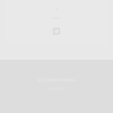
幸
Miyuki
GEKIDANKODAMA
since 1953