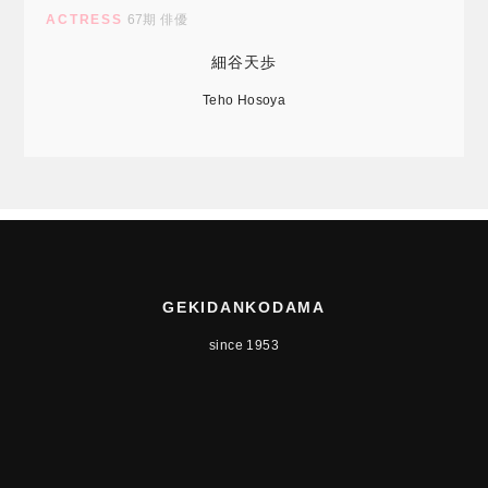
ACTRESS
67期 俳優
細谷天歩
Teho Hosoya
GEKIDANKODAMA
since 1953